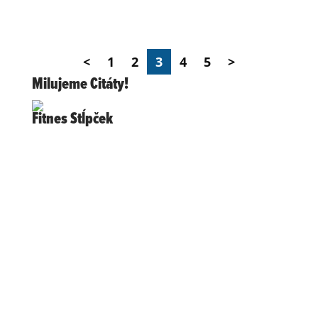
energie? Dá sa vôbec bez kalórií žiť?
<
1
2
3
4
5
>
Milujeme Citáty!
Fitnes Stĺpček
Nie kalórie, ale naše
individuálne danosti, živiny,
ktoré prijímame, cvičenie a
ďalších X vecí rozhoduje o
tom, ako napokon budeme
vyzerať. Kalórie sú
ukazovateľom a jednou z