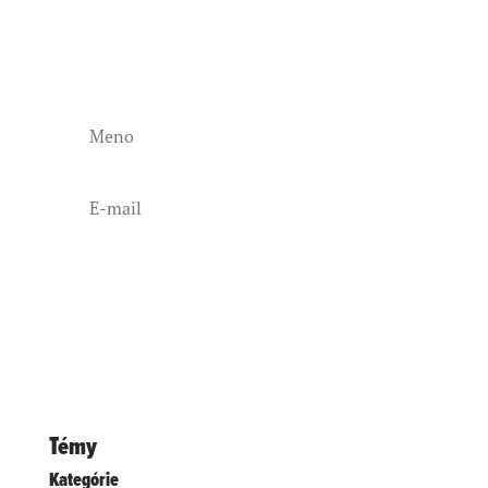
pošleme bonusový informačný darček
ku kávičke.
Čo ty na to?
Áno, chcem!
Z odberu sa môžeš kedykoľvek odhlásiť.
Prečítaj si naše
pravidlá ochrany osobných
údajov.
Témy
Kategórie