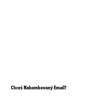
mnohých vecí, ktoré v
konečnom výsledku
ovplyvňujú to, ktorým
smerom sa hýbe naša telesná
hmotnosť ako taká. Rovnaká
kalorická hodnota stravy (pri
rovnakej fyzickej aktivite)
založená na rozdielnych
živinách, bude znamenať
odlišný výsledok, pokiaľ ide o
formovanie tvojho tela!
Chceš Nabombovaný Email?
1 x mesačne a úplne zadarmo ti